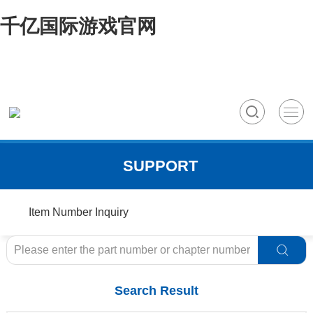
千亿国际游戏官网
SUPPORT
Item Number Inquiry
Search Result