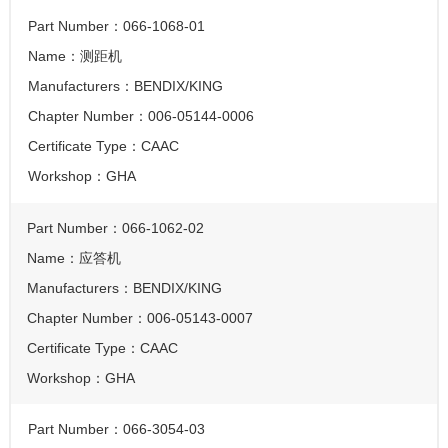
Part Number：
066-1068-01
Name：
测距机
Manufacturers：
BENDIX/KING
Chapter Number：
006-05144-0006
Certificate Type：
CAAC
Workshop：
GHA
Part Number：
066-1062-02
Name：
应答机
Manufacturers：
BENDIX/KING
Chapter Number：
006-05143-0007
Certificate Type：
CAAC
Workshop：
GHA
Part Number：
066-3054-03