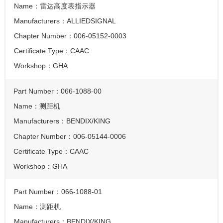
Name：
雷达高度表指示器
Manufacturers：
ALLIEDSIGNAL
Chapter Number：
006-05152-0003
Certificate Type：
CAAC
Workshop：
GHA
Part Number：
066-1088-00
Name：
测距机
Manufacturers：
BENDIX/KING
Chapter Number：
006-05144-0006
Certificate Type：
CAAC
Workshop：
GHA
Part Number：
066-1088-01
Name：
测距机
Manufacturers：
BENDIX/KING