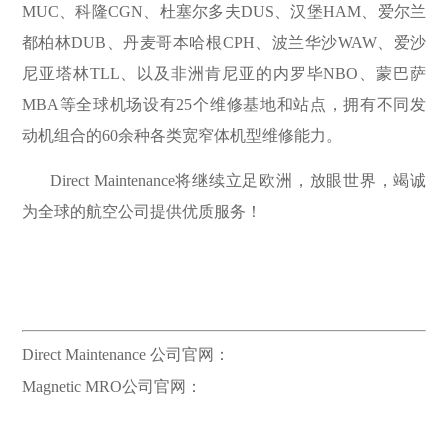
MUC、科隆CGN、杜塞尔多夫DUS、汉堡HAM、爱尔兰
都柏林DUB、丹麦哥本哈根CPH、波兰华沙WAW、爱沙
尼亚塔林TLL、以及非洲肯尼亚的内罗毕NBO、蒙巴萨
MBA等全球机场设有25个维修基地和站点，拥有不同发
动机组合的60余种各类宽窄体机型维修能力。
Direct Maintenance将继续立足欧洲，放眼世界，竭诚
为全球的航空公司提供优质服务！
Direct Maintenance 公司官网：
Magnetic MRO公司官网：