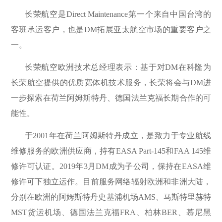
长荣航空是
Direct Maintenance第一个来自中国台湾的
客班承运客户，也是DM拓展亚太航空市场的重要客户之
一。
长荣航空欧洲技术总经理表示：基于对
DM在科隆为
长荣航空提供的优质宽体机技术服务，长荣将会与DM进
一步探索在荷兰阿姆斯特丹、德国法兰克福长期合作的可
能性。
于2001年在荷兰阿姆斯特丹成立，是致力于专业航线
维修服务的欧洲供应商，持有EASA Part-145和FAA 145维
修许可认证。2019年3月DM成为
子公司，保持在EASA维
修许可下独立运作。目前服务网络辐射欧洲和非洲大陆，
分别在欧洲的阿姆斯特丹史基浦机场AMS、马斯特里赫特
MST货运机场、德国法兰克福FRA、柏林BER、慕尼黑