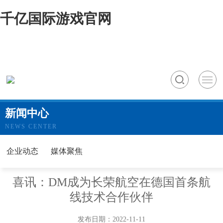
千亿国际游戏官网
新闻中心
NEWS CENTER
企业动态
媒体聚焦
喜讯：DM成为长荣航空在德国首条航
线技术合作伙伴
发布日期：2022-11-11